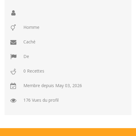
Repas faci…
Salade
Snakes
Souchi
Soupes
St valenti…
Viande
Homme
Recettes
Caché
Conseils et astuces
Nous contacter
De
Connexion / Inscription
0 Recettes
Membre depuis
May 03, 2026
176 Vues du profil