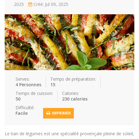
2025
Créé: Jul 09, 2025
Repas faci…
Salade
Snakes
Souchi
Soupes
St valenti…
Viande
Recettes
Conseils et astuces
Nous contacter
Connexion / Inscription
Serves:
Temps de préparation:
4 Personnes
15
Temps de cuisson:
Calories:
50
230 calories
Difficulté:
Facile
IMPRIMER
Le tian de légumes est une spécialité provençale pleine de soleil,