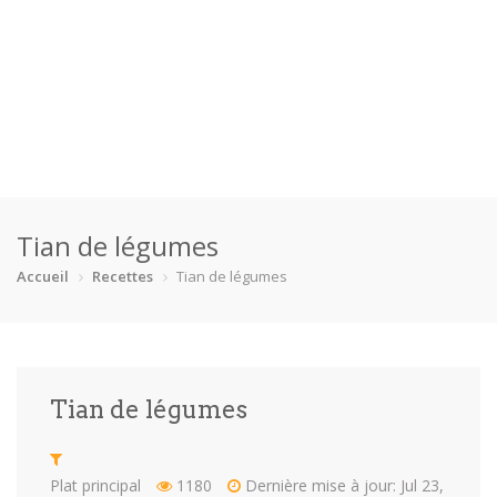
Accueil
Tian de légumes
Catégories
Accueil
Recettes
Tian de légumes
Boisson
Crevette
Dessert
En bonne s…
Enfants
Équipement
Fêtes
Fruit de m…
Tian de légumes
Gâteaux
Pain
Pâtes
Pizza
Plat princ…
Poisson
Porc
Poulet
Plat principal
1180
Dernière mise à jour: Jul 23,