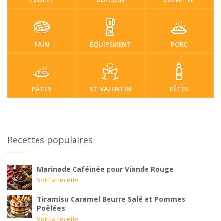
POULET
BOISSON
CREVETTE
PAIN
ÉQUIPEMENT
PORC
PÂTES
ST VALENTIN
FÊTES
Recettes populaires
Marinade Caféinée pour Viande Rouge
Voir la recette
Tiramisu Caramel Beurre Salé et Pommes
Poêlées
Voir la recette