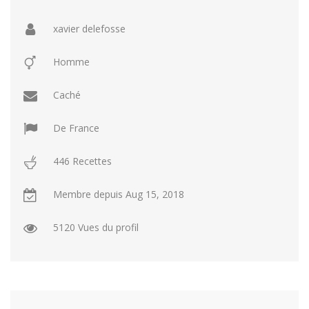
Repas faci…
Salade
Snakes
Souchi
xavier delefosse
Soupes
St valenti…
Viande
Homme
Recettes
Caché
Conseils et astuces
Nous contacter
De
France
Connexion / Inscription
446 Recettes
Membre depuis
Aug 15, 2018
5120 Vues du profil