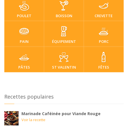
POULET
BOISSON
CREVETTE
PAIN
ÉQUIPEMENT
PORC
PÂTES
ST VALENTIN
FÊTES
Recettes populaires
Marinade Caféinée pour Viande Rouge
Voir la recette