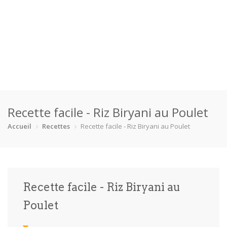
Accueil
Recette facile - Riz Biryani au Poulet
Catégories
Accueil
Recettes
Recette facile - Riz Biryani au Poulet
Boisson
Crevette
Dessert
En bonne s…
Enfants
Équipement
Fêtes
Fruit de m…
Recette facile - Riz Biryani au
Gâteaux
Pain
Pâtes
Pizza
Poulet
Plat princ…
Poisson
Porc
Poulet