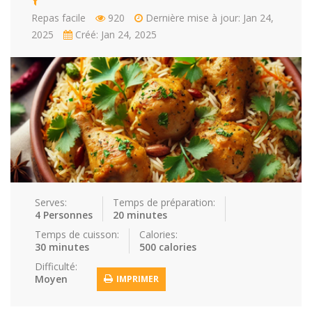
Repas facile
920
Dernière mise à jour: Jan 24,
Repas faci…
Salade
Snakes
Souchi
2025
Créé: Jan 24, 2025
Soupes
St valenti…
Viande
Recettes
Conseils et astuces
Nous contacter
Connexion / Inscription
Serves:
Temps de préparation:
4 Personnes
20 minutes
Temps de cuisson:
Calories:
30 minutes
500 calories
Difficulté:
Moyen
IMPRIMER