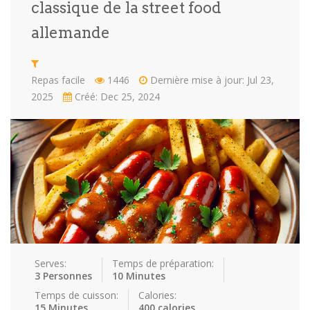
classique de la street food
Repas faci…
Salade
Snakes
Souchi
allemande
Soupes
St valenti…
Viande
Repas facile
1446
Dernière mise à jour: Jul 23,
Recettes
2025
Créé: Dec 25, 2024
Conseils et astuces
Nous contacter
Connexion / Inscription
Serves:
Temps de préparation:
3 Personnes
10 Minutes
Temps de cuisson:
Calories:
15 Minutes
400 calories