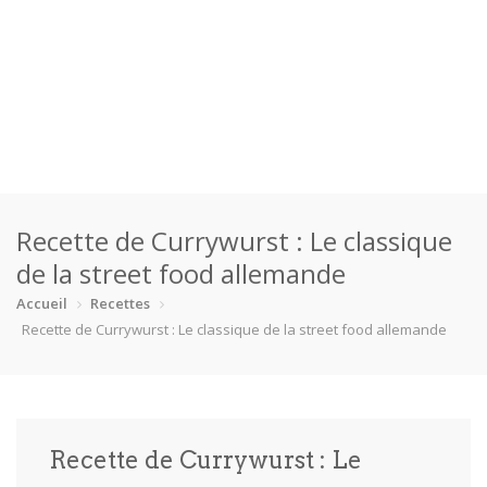
Accueil
Recette de Currywurst : Le classique
Catégories
de la street food allemande
Boisson
Crevette
Dessert
En bonne s…
Accueil
Recettes
Recette de Currywurst : Le classique de la street food allemande
Enfants
Équipement
Fêtes
Fruit de m…
Gâteaux
Pain
Pâtes
Pizza
Recette de Currywurst : Le
Plat princ…
Poisson
Porc
Poulet