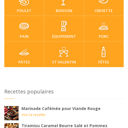
POULET
BOISSON
CREVETTE
PAIN
ÉQUIPEMENT
PORC
PÂTES
ST VALENTIN
FÊTES
Recettes populaires
Marinade Caféinée pour Viande Rouge
Voir la recette
Tiramisu Caramel Beurre Salé et Pommes