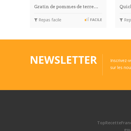
Gratin de pommes de terre…
Quic
Repas facile
Repa
FACILE
NEWSLETTER
Inscrivez-
sur les nou
TopRecetteFran
go