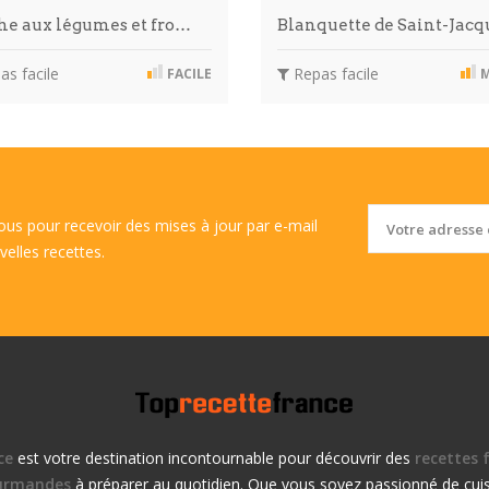
he aux légumes et fro…
Blanquette de Saint-Jac
s facile
Repas facile
FACILE
M
vous pour recevoir des mises à jour par e-mail
velles recettes.
ce
est votre destination incontournable pour découvrir des
recettes f
urmandes
à préparer au quotidien. Que vous soyez passionné de cuis