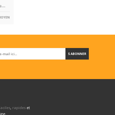
qu…
OYEN
S ABONNER
aciles
,
rapides
et
ine.