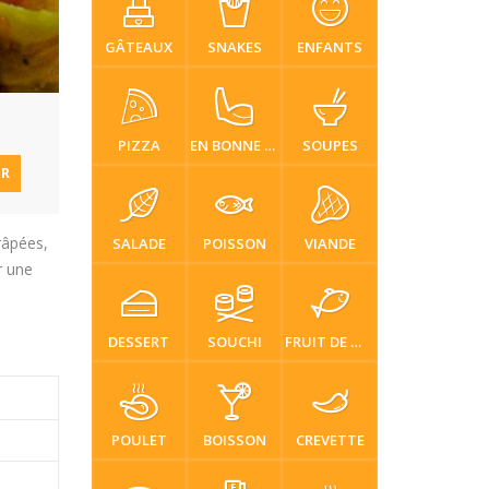
GÂTEAUX
SNAKES
ENFANTS
PIZZA
EN BONNE SANTÉ
SOUPES
ER
râpées,
SALADE
POISSON
VIANDE
r une
DESSERT
SOUCHI
FRUIT DE MER
POULET
BOISSON
CREVETTE