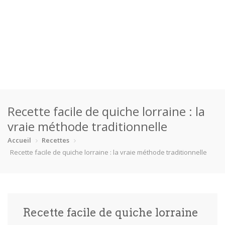
Accueil
Recette facile de quiche lorraine : la
Catégories
vraie méthode traditionnelle
Boisson
Crevette
Dessert
En bonne s…
Accueil
Recettes
Recette facile de quiche lorraine : la vraie méthode traditionnelle
Enfants
Équipement
Fêtes
Fruit de m…
Gâteaux
Pain
Pâtes
Pizza
Recette facile de quiche lorraine
Plat princ…
Poisson
Porc
Poulet