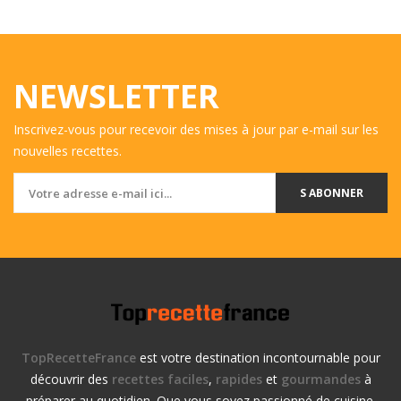
NEWSLETTER
Inscrivez-vous pour recevoir des mises à jour par e-mail sur les
nouvelles recettes.
S ABONNER
TopRecetteFrance
est votre destination incontournable pour
découvrir des
recettes faciles
,
rapides
et
gourmandes
à
préparer au quotidien. Que vous soyez passionné de cuisine.