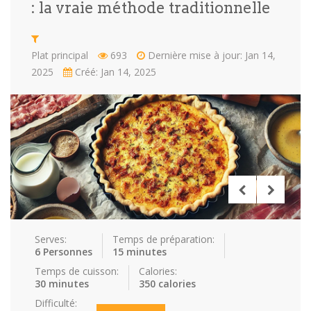
: la vraie méthode traditionnelle
Repas faci…
Salade
Snakes
Souchi
Plat principal
693
Dernière mise à jour: Jan 14,
Soupes
St valenti…
Viande
2025
Créé: Jan 14, 2025
Recettes
Conseils et astuces
Nous contacter
Connexion / Inscription
Serves:
Temps de préparation:
6 Personnes
15 minutes
Temps de cuisson:
Calories:
30 minutes
350 calories
Difficulté: