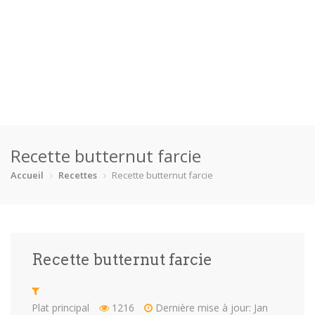
Accueil
Recette butternut farcie
Catégories
Accueil
Recettes
Recette butternut farcie
Boisson
Crevette
Dessert
En bonne s…
Enfants
Équipement
Fêtes
Fruit de m…
Recette butternut farcie
Gâteaux
Pain
Pâtes
Pizza
Plat princ…
Poisson
Porc
Poulet
Plat principal
1216
Dernière mise à jour: Jan