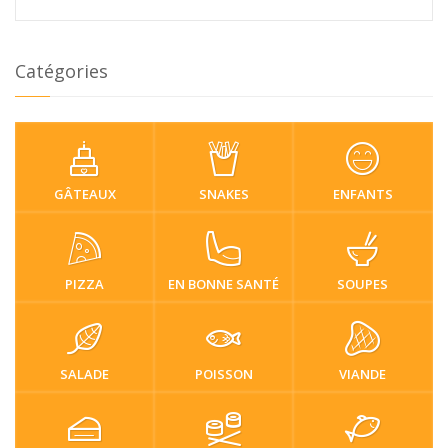
Catégories
GÂTEAUX
SNAKES
ENFANTS
PIZZA
EN BONNE SANTÉ
SOUPES
SALADE
POISSON
VIANDE