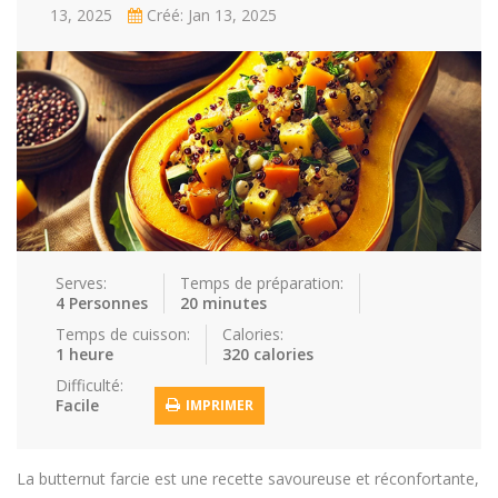
13, 2025
Créé: Jan 13, 2025
Repas faci…
Salade
Snakes
Souchi
Soupes
St valenti…
Viande
Recettes
Conseils et astuces
Nous contacter
Connexion / Inscription
Serves:
Temps de préparation:
4 Personnes
20 minutes
Temps de cuisson:
Calories:
1 heure
320 calories
Difficulté:
Facile
IMPRIMER
La butternut farcie est une recette savoureuse et réconfortante,