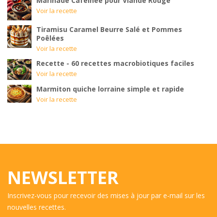
Marinade Caféinée pour Viande Rouge
Voir la recette
Tiramisu Caramel Beurre Salé et Pommes
Poêlées
Voir la recette
Recette - 60 recettes macrobiotiques faciles
Voir la recette
Marmiton quiche lorraine simple et rapide
Voir la recette
NEWSLETTER
Inscrivez-vous pour recevoir des mises à jour par e-mail sur les
nouvelles recettes.