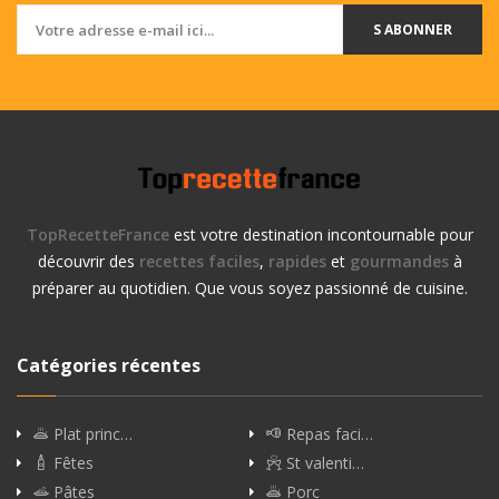
S ABONNER
TopRecetteFrance
est votre destination incontournable pour
découvrir des
recettes faciles
,
rapides
et
gourmandes
à
préparer au quotidien. Que vous soyez passionné de cuisine.
Catégories récentes
Plat princ…
Repas faci…
Fêtes
St valenti…
Pâtes
Porc