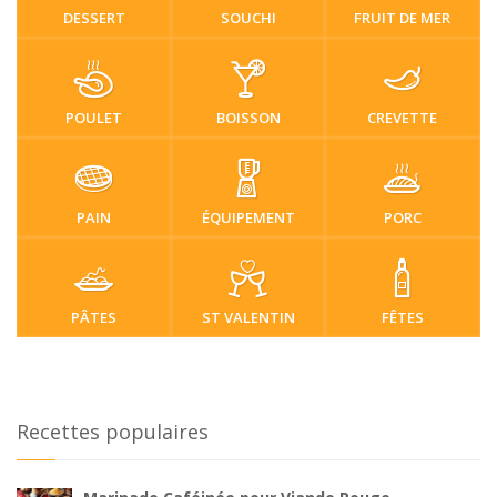
DESSERT
SOUCHI
FRUIT DE MER
POULET
BOISSON
CREVETTE
PAIN
ÉQUIPEMENT
PORC
PÂTES
ST VALENTIN
FÊTES
Recettes populaires