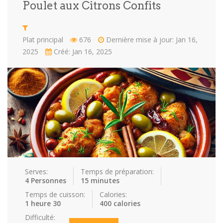
Poulet aux Citrons Confits
Repas faci…
Salade
Snakes
Souchi
Plat principal
676
Dernière mise à jour: Jan 16,
Soupes
St valenti…
Viande
2025
Créé: Jan 16, 2025
Recettes
Conseils et astuces
Nous contacter
Connexion / Inscription
Serves:
Temps de préparation:
4 Personnes
15 minutes
Temps de cuisson:
Calories:
1 heure 30
400 calories
Difficulté: