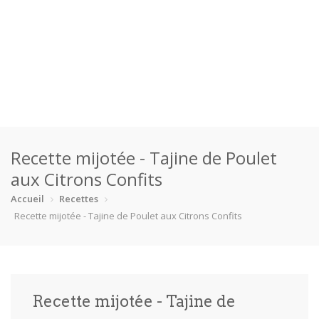
Accueil
Recette mijotée - Tajine de Poulet
Catégories
aux Citrons Confits
Boisson
Crevette
Dessert
En bonne s…
Accueil
Recettes
Recette mijotée - Tajine de Poulet aux Citrons Confits
Enfants
Équipement
Fêtes
Fruit de m…
Gâteaux
Pain
Pâtes
Pizza
Recette mijotée - Tajine de
Plat princ…
Poisson
Porc
Poulet