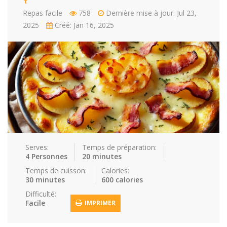
Repas facile
758
Dernière mise à jour: Jul 23,
Repas faci…
Salade
Snakes
Souchi
2025
Créé: Jan 16, 2025
Soupes
St valenti…
Viande
Recettes
Conseils et astuces
Nous contacter
Connexion / Inscription
Serves:
Temps de préparation:
4 Personnes
20 minutes
Temps de cuisson:
Calories:
30 minutes
600 calories
Difficulté:
Facile
IMPRIMER