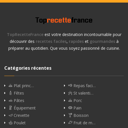
TopRecetteFrance
est votre destination incontournable pour
découvrir des
recettes faciles
,
rapides
et
gourmandes
à
préparer au quotidien. Que vous soyez passionné de cuisine.
Catégories récentes
Plat princ…
Repas faci…
Fêtes
St valenti…
Pâtes
Porc
Équipement
Pain
Crevette
Boisson
Poulet
Fruit de m…