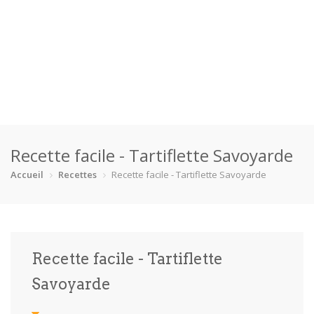
Accueil
Recette facile - Tartiflette Savoyarde
Catégories
Accueil
Recettes
Recette facile - Tartiflette Savoyarde
Boisson
Crevette
Dessert
En bonne s…
Enfants
Équipement
Fêtes
Fruit de m…
Recette facile - Tartiflette
Gâteaux
Pain
Pâtes
Pizza
Savoyarde
Plat princ…
Poisson
Porc
Poulet