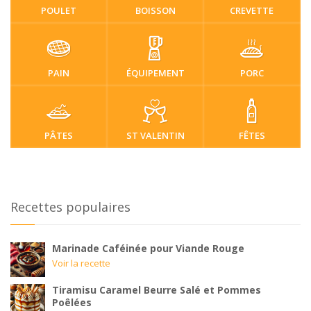
POULET
BOISSON
CREVETTE
PAIN
ÉQUIPEMENT
PORC
PÂTES
ST VALENTIN
FÊTES
Recettes populaires
Marinade Caféinée pour Viande Rouge
Voir la recette
Tiramisu Caramel Beurre Salé et Pommes
Poêlées