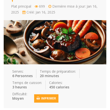
Plat principal
699
Dernière mise à jour: Jan 16,
Repas faci…
Salade
Snakes
Souchi
2025
Créé: Jan 16, 2025
Soupes
St valenti…
Viande
Recettes
Conseils et astuces
Nous contacter
Connexion / Inscription
Serves:
Temps de préparation:
6 Personnes
20 minutes
Temps de cuisson:
Calories:
3 heures
450 calories
Difficulté:
Moyen
IMPRIMER