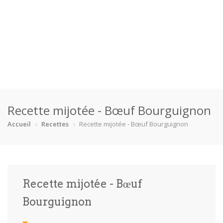
Accueil
Recette mijotée - Bœuf Bourguignon
Catégories
Accueil
Recettes
Recette mijotée - Bœuf Bourguignon
Boisson
Crevette
Dessert
En bonne s…
Enfants
Équipement
Fêtes
Fruit de m…
Recette mijotée - Bœuf
Gâteaux
Pain
Pâtes
Pizza
Bourguignon
Plat princ…
Poisson
Porc
Poulet