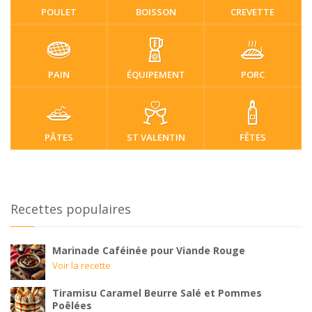
POULET
BOISSON
CREVETTE
PAIN
ÉQUIPEMENT
PORC
PÂTES
ST VALENTIN
FÊTES
Recettes populaires
Marinade Caféinée pour Viande Rouge
Voir la recette
Tiramisu Caramel Beurre Salé et Pommes
Poêlées