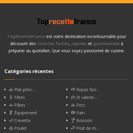
TopRecetteFrance
est votre destination incontournable pour
découvrir des
recettes faciles
,
rapides
et
gourmandes
à
préparer au quotidien. Que vous soyez passionné de cuisine.
Catégories récentes
Plat princ…
Repas faci…
Fêtes
St valenti…
Pâtes
Porc
Équipement
Pain
Crevette
Boisson
Poulet
Fruit de m…