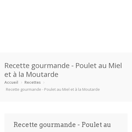
Accueil
Recette gourmande - Poulet au Miel
Catégories
et à la Moutarde
Boisson
Crevette
Dessert
En bonne s…
Accueil
Recettes
Recette gourmande - Poulet au Miel et à la Moutarde
Enfants
Équipement
Fêtes
Fruit de m…
Gâteaux
Pain
Pâtes
Pizza
Recette gourmande - Poulet au
Plat princ…
Poisson
Porc
Poulet