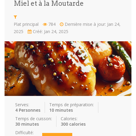
Miel et à la Moutarde
Repas faci…
Salade
Snakes
Souchi
Plat principal
784
Dernière mise à jour: Jan 24,
Soupes
St valenti…
Viande
2025
Créé: Jan 24, 2025
Recettes
Conseils et astuces
Nous contacter
Connexion / Inscription
Serves:
Temps de préparation:
4 Personnes
10 minutes
Temps de cuisson:
Calories:
30 minutes
300 calories
Difficulté: