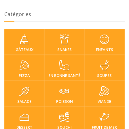
Catégories
GÂTEAUX
SNAKES
ENFANTS
PIZZA
EN BONNE SANTÉ
SOUPES
SALADE
POISSON
VIANDE
DESSERT
SOUCHI
FRUIT DE MER