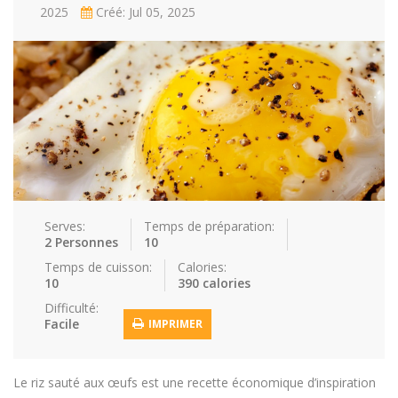
2025
Créé: Jul 05, 2025
Repas faci…
Salade
Snakes
Souchi
Soupes
St valenti…
Viande
Recettes
Conseils et astuces
Nous contacter
Connexion / Inscription
Serves:
Temps de préparation:
2 Personnes
10
Temps de cuisson:
Calories:
10
390 calories
Difficulté:
Facile
IMPRIMER
Le riz sauté aux œufs est une recette économique d’inspiration