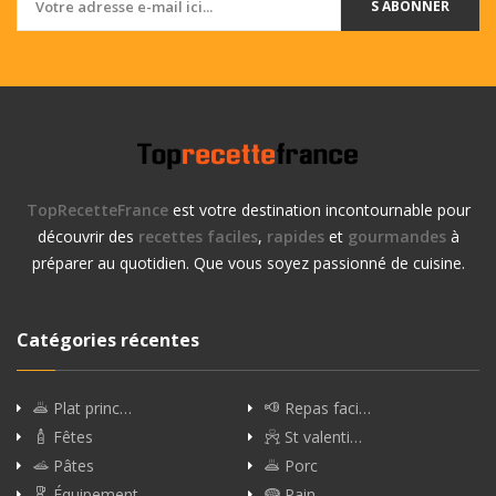
S ABONNER
TopRecetteFrance
est votre destination incontournable pour
découvrir des
recettes faciles
,
rapides
et
gourmandes
à
préparer au quotidien. Que vous soyez passionné de cuisine.
Catégories récentes
Plat princ…
Repas faci…
Fêtes
St valenti…
Pâtes
Porc
Équipement
Pain