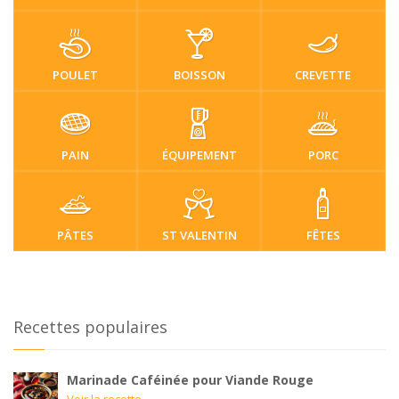
POULET
BOISSON
CREVETTE
PAIN
ÉQUIPEMENT
PORC
PÂTES
ST VALENTIN
FÊTES
Recettes populaires
Marinade Caféinée pour Viande Rouge