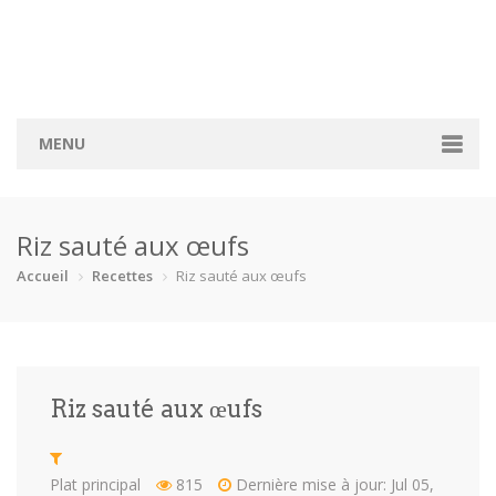
MENU
Accueil
Riz sauté aux œufs
Catégories
Accueil
Recettes
Riz sauté aux œufs
Boisson
Crevette
Dessert
En bonne s…
Enfants
Équipement
Fêtes
Fruit de m…
Riz sauté aux œufs
Gâteaux
Pain
Pâtes
Pizza
Plat princ…
Poisson
Porc
Poulet
Plat principal
815
Dernière mise à jour: Jul 05,