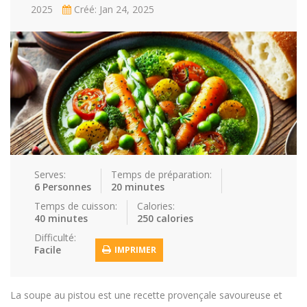
2025
Créé: Jan 24, 2025
Repas faci…
Salade
Snakes
Souchi
Soupes
St valenti…
Viande
Recettes
Conseils et astuces
Nous contacter
Connexion / Inscription
Serves:
Temps de préparation:
6 Personnes
20 minutes
Temps de cuisson:
Calories:
40 minutes
250 calories
Difficulté:
Facile
IMPRIMER
La soupe au pistou est une recette provençale savoureuse et