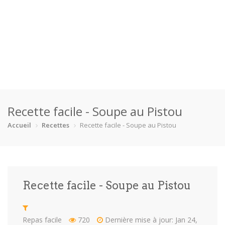
Accueil
Recette facile - Soupe au Pistou
Catégories
Accueil
Recettes
Recette facile - Soupe au Pistou
Boisson
Crevette
Dessert
En bonne s…
Enfants
Équipement
Fêtes
Fruit de m…
Recette facile - Soupe au Pistou
Gâteaux
Pain
Pâtes
Pizza
Plat princ…
Poisson
Porc
Poulet
Repas facile
720
Dernière mise à jour: Jan 24,