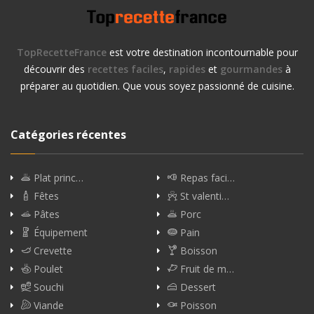
TopRecetteFrance
est votre destination incontournable pour
découvrir des
recettes faciles
,
rapides
et
gourmandes
à
préparer au quotidien. Que vous soyez passionné de cuisine.
Catégories récentes
Plat princ…
Repas faci…
Fêtes
St valenti…
Pâtes
Porc
Équipement
Pain
Crevette
Boisson
Poulet
Fruit de m…
Souchi
Dessert
Viande
Poisson