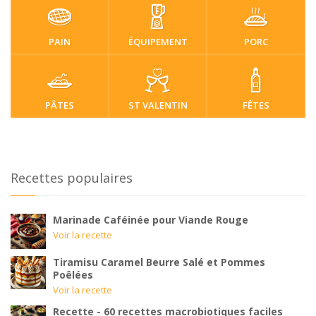
PAIN
ÉQUIPEMENT
PORC
PÂTES
ST VALENTIN
FÊTES
Recettes populaires
Marinade Caféinée pour Viande Rouge
Voir la recette
Tiramisu Caramel Beurre Salé et Pommes
Poêlées
Voir la recette
Recette - 60 recettes macrobiotiques faciles