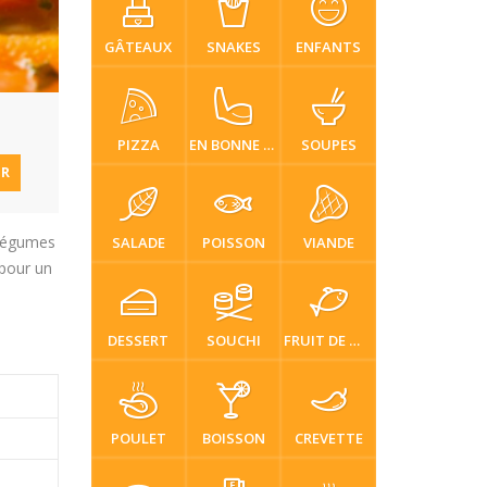
GÂTEAUX
SNAKES
ENFANTS
PIZZA
EN BONNE SANTÉ
SOUPES
ER
 légumes
SALADE
POISSON
VIANDE
 pour un
DESSERT
SOUCHI
FRUIT DE MER
POULET
BOISSON
CREVETTE