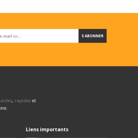
S ABONNER
aciles
,
rapides
et
ine.
Liens importants