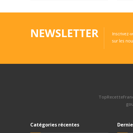
NEWSLETTER
Inscrivez-
sur les nou
TopRecetteFran
go
Catégories récentes
Dernie