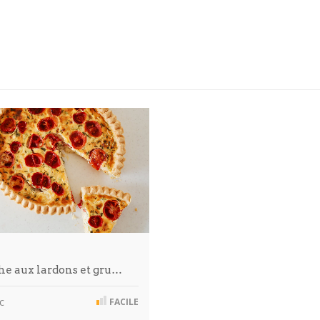
he aux lardons et gru…
c
FACILE