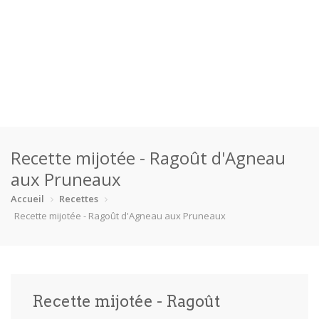
Accueil
Recette mijotée - Ragoût d'Agneau
Catégories
aux Pruneaux
Boisson
Crevette
Dessert
En bonne s…
Accueil
Recettes
Recette mijotée - Ragoût d'Agneau aux Pruneaux
Enfants
Équipement
Fêtes
Fruit de m…
Gâteaux
Pain
Pâtes
Pizza
Recette mijotée - Ragoût
Plat princ…
Poisson
Porc
Poulet