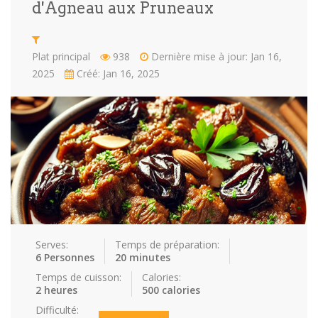
d'Agneau aux Pruneaux
Repas faci…
Salade
Snakes
Souchi
Plat principal
938
Dernière mise à jour: Jan 16,
Soupes
St valenti…
Viande
2025
Créé: Jan 16, 2025
Recettes
Conseils et astuces
Nous contacter
Connexion / Inscription
Serves:
Temps de préparation:
6 Personnes
20 minutes
Temps de cuisson:
Calories:
2 heures
500 calories
Difficulté: