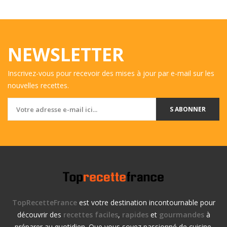
NEWSLETTER
Inscrivez-vous pour recevoir des mises à jour par e-mail sur les
nouvelles recettes.
S ABONNER
TopRecetteFrance
est votre destination incontournable pour
découvrir des
recettes faciles
,
rapides
et
gourmandes
à
préparer au quotidien. Que vous soyez passionné de cuisine.