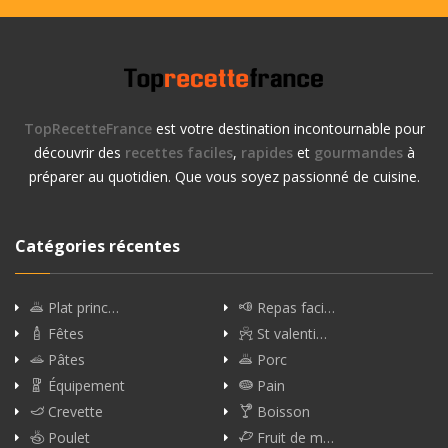
TopRecetteFrance
est votre destination incontournable pour
découvrir des
recettes faciles
,
rapides
et
gourmandes
à
préparer au quotidien. Que vous soyez passionné de cuisine.
Catégories récentes
Plat princ…
Repas faci…
Fêtes
St valenti…
Pâtes
Porc
Équipement
Pain
Crevette
Boisson
Poulet
Fruit de m…