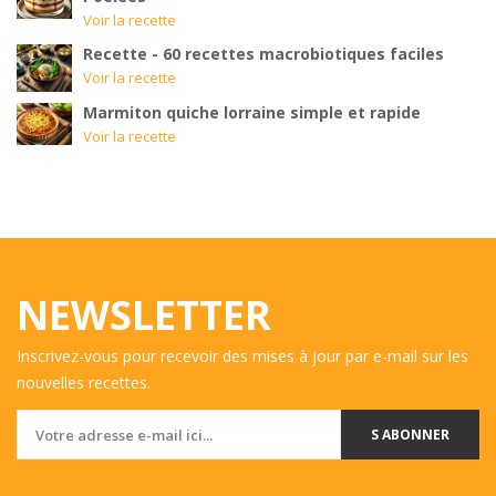
Voir la recette
Recette - 60 recettes macrobiotiques faciles
Voir la recette
Marmiton quiche lorraine simple et rapide
Voir la recette
NEWSLETTER
Inscrivez-vous pour recevoir des mises à jour par e-mail sur les
nouvelles recettes.
S ABONNER