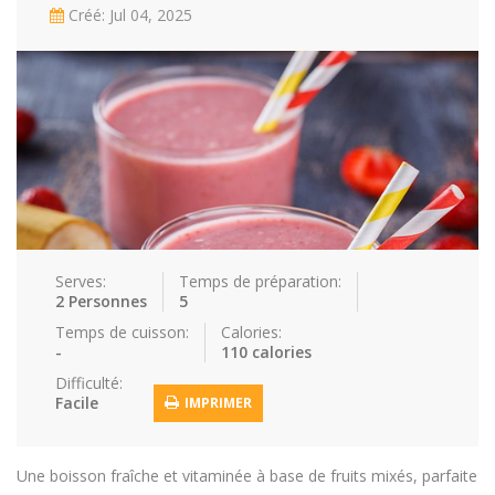
Créé: Jul 04, 2025
Repas faci…
Salade
Snakes
Souchi
Soupes
St valenti…
Viande
Recettes
Conseils et astuces
Nous contacter
Connexion / Inscription
Serves:
Temps de préparation:
2 Personnes
5
Temps de cuisson:
Calories:
-
110 calories
Difficulté:
Facile
IMPRIMER
Une boisson fraîche et vitaminée à base de fruits mixés, parfaite