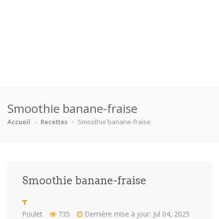
Accueil
Smoothie banane-fraise
Catégories
Accueil
Recettes
Smoothie banane-fraise
Boisson
Crevette
Dessert
En bonne s…
Enfants
Équipement
Fêtes
Fruit de m…
Smoothie banane-fraise
Gâteaux
Pain
Pâtes
Pizza
Plat princ…
Poisson
Porc
Poulet
Poulet
735
Dernière mise à jour: Jul 04, 2025