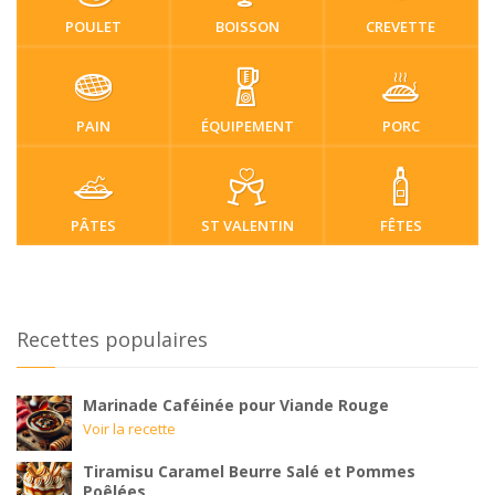
POULET
BOISSON
CREVETTE
PAIN
ÉQUIPEMENT
PORC
PÂTES
ST VALENTIN
FÊTES
Recettes populaires
Marinade Caféinée pour Viande Rouge
Voir la recette
Tiramisu Caramel Beurre Salé et Pommes
Poêlées