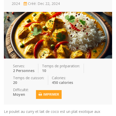
2024
Créé: Dec 22, 2024
Repas faci…
Salade
Snakes
Souchi
Soupes
St valenti…
Viande
Recettes
Conseils et astuces
Nous contacter
Connexion / Inscription
Serves:
Temps de préparation:
2 Personnes
10
Temps de cuisson:
Calories:
20
450 calories
Difficulté:
Moyen
IMPRIMER
Le poulet au curry et lait de coco est un plat exotique aux