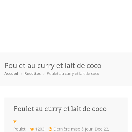
Accueil
Poulet au curry et lait de coco
Catégories
Accueil
Recettes
Poulet au curry et lait de coco
Boisson
Crevette
Dessert
En bonne s…
Enfants
Équipement
Fêtes
Fruit de m…
Poulet au curry et lait de coco
Gâteaux
Pain
Pâtes
Pizza
Plat princ…
Poisson
Porc
Poulet
Poulet
1203
Dernière mise à jour: Dec 22,