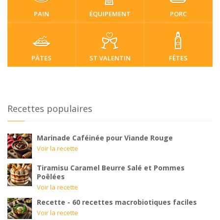
PAIN
ÉQUIPEMENT
PORC
PÂTES
ST VALENTIN
FÊTES
Recettes populaires
Marinade Caféinée pour Viande Rouge
Voir la recette
Tiramisu Caramel Beurre Salé et Pommes
Poêlées
Voir la recette
Recette - 60 recettes macrobiotiques faciles
Voir la recette