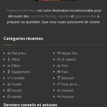
TopRecetteFrance
est votre destination incontournable pour
découvrir des
recettes faciles
,
rapides
et
gourmandes
à
préparer au quotidien. Que vous soyez passionné de cuisine.
Catégories récentes
Plat princ…
Repas faci…
Fêtes
St valenti…
Pâtes
Porc
Équipement
Pain
Crevette
Boisson
Poulet
Fruit de m…
Souchi
Dessert
Viande
Poisson
Derniers conseils et astuces