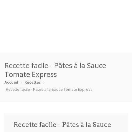
Accueil
Recette facile - Pâtes à la Sauce
Catégories
Tomate Express
Boisson
Crevette
Dessert
En bonne s…
Accueil
Recettes
Recette facile - Pâtes à la Sauce Tomate Express
Enfants
Équipement
Fêtes
Fruit de m…
Gâteaux
Pain
Pâtes
Pizza
Recette facile - Pâtes à la Sauce
Plat princ…
Poisson
Porc
Poulet