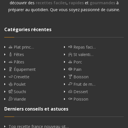
découvrir des
recettes faciles
,
rapides
et
gourmandes
à
préparer au quotidien. Que vous soyez passionné de cuisine.
Catégories récentes
Plat princ…
Repas faci…
Fêtes
St valenti…
Pâtes
Porc
Équipement
Pain
Crevette
Boisson
Poulet
Fruit de m…
Souchi
Dessert
Viande
Poisson
Derniers conseils et astuces
Top recette france nouveau sit…