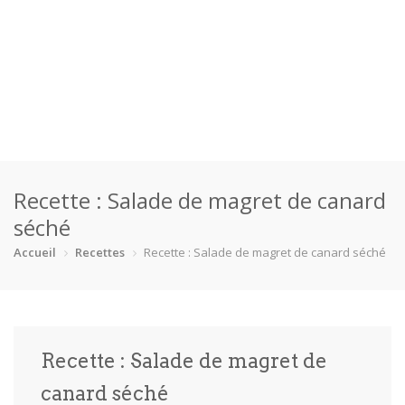
Accueil
Recette : Salade de magret de canard
Catégories
séché
Boisson
Crevette
Dessert
En bonne s…
Accueil
Recettes
Recette : Salade de magret de canard séché
Enfants
Équipement
Fêtes
Fruit de m…
Gâteaux
Pain
Pâtes
Pizza
Recette : Salade de magret de
Plat princ…
Poisson
Porc
Poulet
canard séché