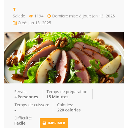
Repas faci…
Salade
Snakes
Souchi
Salade
1194
Dernière mise à jour: Jan 13, 2025
Créé: Jan 13, 2025
Soupes
St valenti…
Viande
Recettes
Conseils et astuces
Nous contacter
Connexion / Inscription
Serves:
Temps de préparation:
4 Personnes
15 Minutes
Temps de cuisson:
Calories:
-
220 calories
Difficulté:
Facile
IMPRIMER