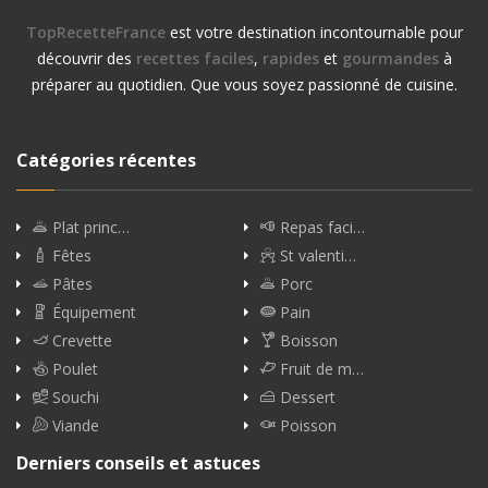
TopRecetteFrance
est votre destination incontournable pour
découvrir des
recettes faciles
,
rapides
et
gourmandes
à
préparer au quotidien. Que vous soyez passionné de cuisine.
Catégories récentes
Plat princ…
Repas faci…
Fêtes
St valenti…
Pâtes
Porc
Équipement
Pain
Crevette
Boisson
Poulet
Fruit de m…
Souchi
Dessert
Viande
Poisson
Derniers conseils et astuces