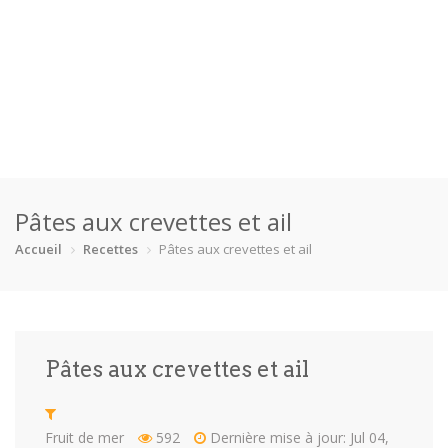
Accueil
Pâtes aux crevettes et ail
Catégories
Accueil
Recettes
Pâtes aux crevettes et ail
Boisson
Crevette
Dessert
En bonne s…
Enfants
Équipement
Fêtes
Fruit de m…
Pâtes aux crevettes et ail
Gâteaux
Pain
Pâtes
Pizza
Plat princ…
Poisson
Porc
Poulet
Fruit de mer
592
Dernière mise à jour: Jul 04,