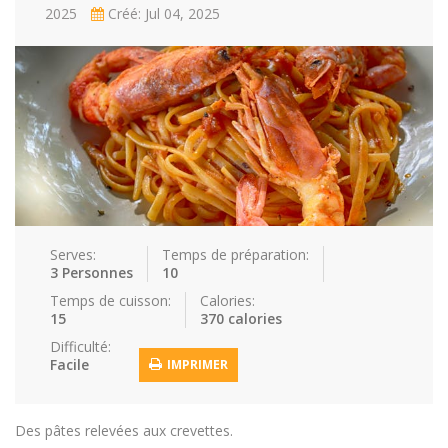
2025
Créé: Jul 04, 2025
Repas faci…
Salade
Snakes
Souchi
Soupes
St valenti…
Viande
Recettes
Conseils et astuces
Nous contacter
Connexion / Inscription
Serves:
Temps de préparation:
3 Personnes
10
Temps de cuisson:
Calories:
15
370 calories
Difficulté:
Facile
IMPRIMER
Des pâtes relevées aux crevettes.