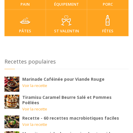
PAIN
ÉQUIPEMENT
PORC
PÂTES
ST VALENTIN
FÊTES
Recettes populaires
Marinade Caféinée pour Viande Rouge
Voir la recette
Tiramisu Caramel Beurre Salé et Pommes
Poêlées
Voir la recette
Recette - 60 recettes macrobiotiques faciles
Voir la recette