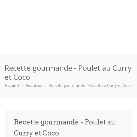
Accueil
Recette gourmande - Poulet au Curry
Catégories
et Coco
Boisson
Crevette
Dessert
En bonne s…
Accueil
Recettes
Recette gourmande - Poulet au Curry et Coco
Enfants
Équipement
Fêtes
Fruit de m…
Gâteaux
Pain
Pâtes
Pizza
Recette gourmande - Poulet au
Plat princ…
Poisson
Porc
Poulet
Curry et Coco