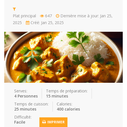
Repas faci…
Salade
Snakes
Souchi
Plat principal
647
Dernière mise à jour: Jan 25,
2025
Créé: Jan 25, 2025
Soupes
St valenti…
Viande
Recettes
Conseils et astuces
Nous contacter
Connexion / Inscription
Serves:
Temps de préparation:
4 Personnes
15 minutes
Temps de cuisson:
Calories:
25 minutes
400 calories
Difficulté:
Facile
IMPRIMER