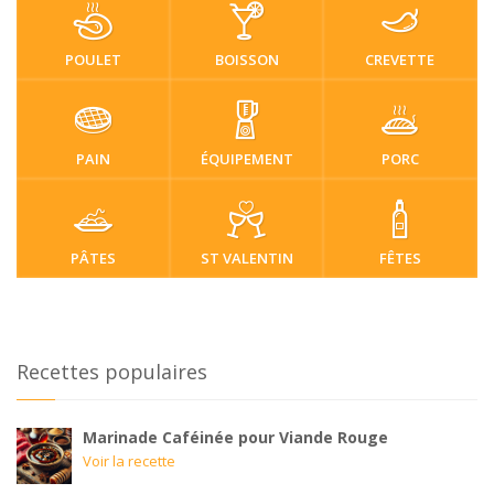
POULET
BOISSON
CREVETTE
PAIN
ÉQUIPEMENT
PORC
PÂTES
ST VALENTIN
FÊTES
Recettes populaires
Marinade Caféinée pour Viande Rouge
Voir la recette