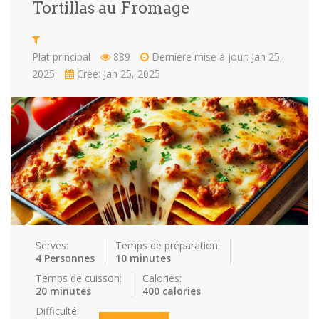
Tortillas au Fromage
Repas faci…
Salade
Snakes
Souchi
Plat principal
889
Dernière mise à jour: Jan 25,
Soupes
St valenti…
Viande
2025
Créé: Jan 25, 2025
Recettes
Conseils et astuces
Nous contacter
Connexion / Inscription
Serves:
Temps de préparation:
4 Personnes
10 minutes
Temps de cuisson:
Calories:
20 minutes
400 calories
Difficulté: