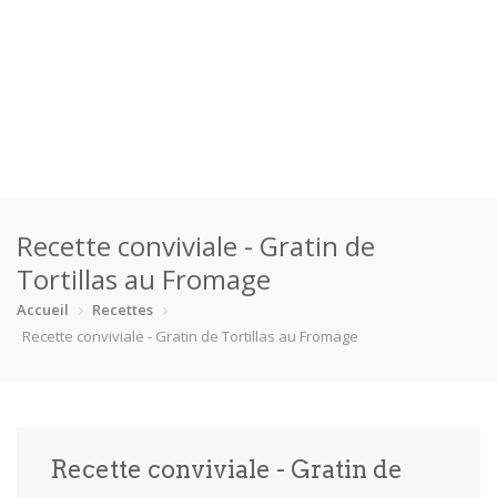
Accueil
Recette conviviale - Gratin de
Catégories
Tortillas au Fromage
Boisson
Crevette
Dessert
En bonne s…
Accueil
Recettes
Recette conviviale - Gratin de Tortillas au Fromage
Enfants
Équipement
Fêtes
Fruit de m…
Gâteaux
Pain
Pâtes
Pizza
Recette conviviale - Gratin de
Plat princ…
Poisson
Porc
Poulet