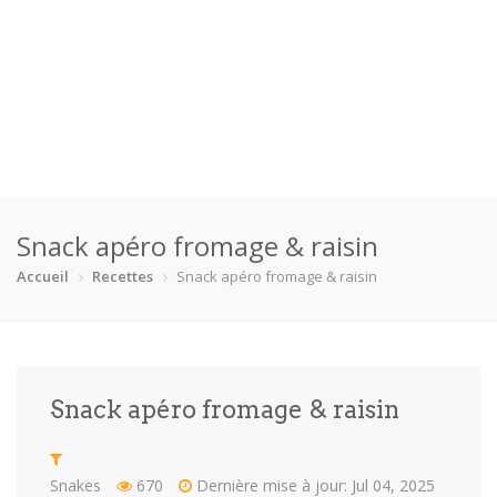
Accueil
Snack apéro fromage & raisin
Catégories
Accueil
Recettes
Snack apéro fromage & raisin
Boisson
Crevette
Dessert
En bonne s…
Enfants
Équipement
Fêtes
Fruit de m…
Snack apéro fromage & raisin
Gâteaux
Pain
Pâtes
Pizza
Plat princ…
Poisson
Porc
Poulet
Snakes
670
Dernière mise à jour: Jul 04, 2025