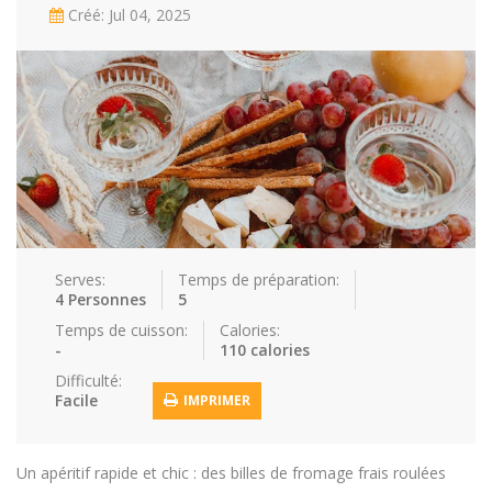
Créé: Jul 04, 2025
Repas faci…
Salade
Snakes
Souchi
Soupes
St valenti…
Viande
Recettes
Conseils et astuces
Nous contacter
Connexion / Inscription
Serves:
Temps de préparation:
4 Personnes
5
Temps de cuisson:
Calories:
-
110 calories
Difficulté:
Facile
IMPRIMER
Un apéritif rapide et chic : des billes de fromage frais roulées