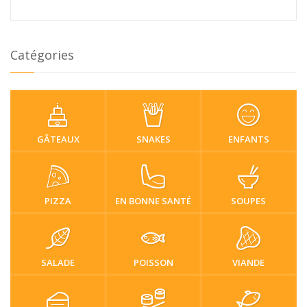
Catégories
GÂTEAUX
SNAKES
ENFANTS
PIZZA
EN BONNE SANTÉ
SOUPES
SALADE
POISSON
VIANDE