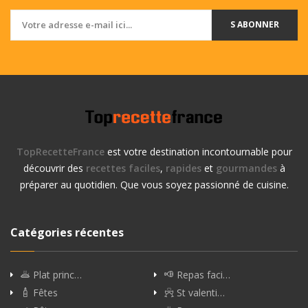
S ABONNER
TopRecetteFrance
est votre destination incontournable pour
découvrir des
recettes faciles
,
rapides
et
gourmandes
à
préparer au quotidien. Que vous soyez passionné de cuisine.
Catégories récentes
Plat princ…
Repas faci…
Fêtes
St valenti…