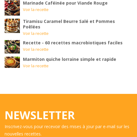
Marinade Caféinée pour Viande Rouge
Voir la recette
Tiramisu Caramel Beurre Salé et Pommes
Poêlées
Voir la recette
Recette - 60 recettes macrobiotiques faciles
Voir la recette
Marmiton quiche lorraine simple et rapide
Voir la recette
NEWSLETTER
Inscrivez-vous pour recevoir des mises à jour par e-mail sur les
nouvelles recettes.