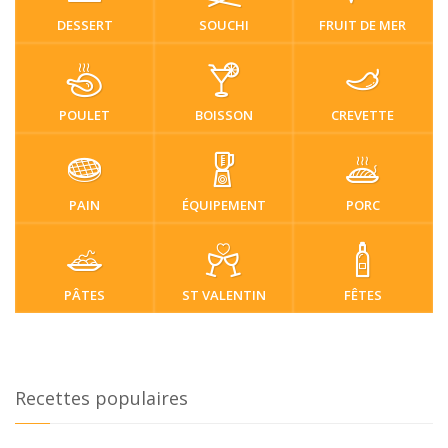
DESSERT
SOUCHI
FRUIT DE MER
POULET
BOISSON
CREVETTE
PAIN
ÉQUIPEMENT
PORC
PÂTES
ST VALENTIN
FÊTES
Recettes populaires