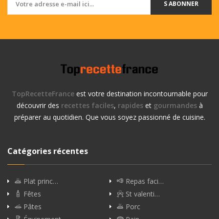
S ABONNER
TopRecetteFrance
est votre destination incontournable pour
découvrir des
recettes faciles
,
rapides
et
gourmandes
à
préparer au quotidien. Que vous soyez passionné de cuisine.
Catégories récentes
Plat princ…
Repas faci…
Fêtes
St valenti…
Pâtes
Porc