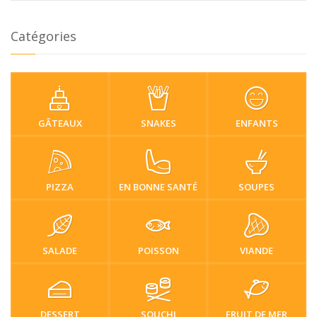
Catégories
GÂTEAUX
SNAKES
ENFANTS
PIZZA
EN BONNE SANTÉ
SOUPES
SALADE
POISSON
VIANDE
DESSERT
SOUCHI
FRUIT DE MER