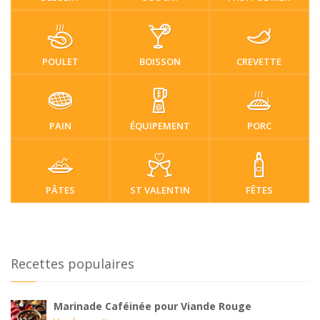
POULET
BOISSON
CREVETTE
PAIN
ÉQUIPEMENT
PORC
PÂTES
ST VALENTIN
FÊTES
Recettes populaires
Marinade Caféinée pour Viande Rouge