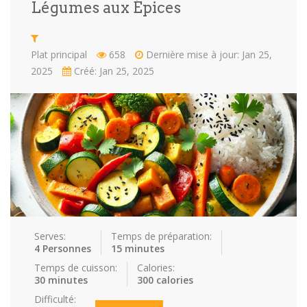
Légumes aux Épices
Repas faci…
Salade
Snakes
Souchi
Plat principal
658
Dernière mise à jour: Jan 25,
Soupes
St valenti…
Viande
2025
Créé: Jan 25, 2025
Recettes
Conseils et astuces
Nous contacter
Connexion / Inscription
Serves:
Temps de préparation:
4 Personnes
15 minutes
Temps de cuisson:
Calories:
30 minutes
300 calories
Difficulté: