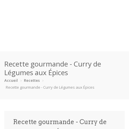
Accueil
Recette gourmande - Curry de
Catégories
Légumes aux Épices
Boisson
Crevette
Dessert
En bonne s…
Accueil
Recettes
Recette gourmande - Curry de Légumes aux Épices
Enfants
Équipement
Fêtes
Fruit de m…
Gâteaux
Pain
Pâtes
Pizza
Recette gourmande - Curry de
Plat princ…
Poisson
Porc
Poulet