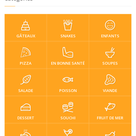
GÂTEAUX
SNAKES
ENFANTS
PIZZA
EN BONNE SANTÉ
SOUPES
SALADE
POISSON
VIANDE
DESSERT
SOUCHI
FRUIT DE MER