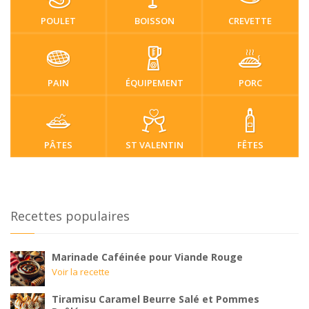
POULET
BOISSON
CREVETTE
PAIN
ÉQUIPEMENT
PORC
PÂTES
ST VALENTIN
FÊTES
Recettes populaires
Marinade Caféinée pour Viande Rouge
Voir la recette
Tiramisu Caramel Beurre Salé et Pommes