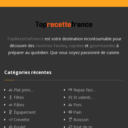
TopRecetteFrance
est votre destination incontournable pour
découvrir des
recettes faciles
,
rapides
et
gourmandes
à
préparer au quotidien. Que vous soyez passionné de cuisine.
Catégories récentes
Plat princ…
Repas faci…
Fêtes
St valenti…
Pâtes
Porc
Équipement
Pain
Crevette
Boisson
Poulet
Fruit de m…