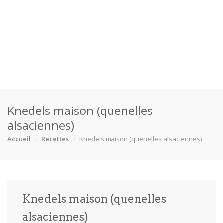
Accueil
Knedels maison (quenelles
Catégories
alsaciennes)
Boisson
Crevette
Dessert
En bonne s…
Accueil
Recettes
Knedels maison (quenelles alsaciennes)
Enfants
Équipement
Fêtes
Fruit de m…
Gâteaux
Pain
Pâtes
Pizza
Knedels maison (quenelles
Plat princ…
Poisson
Porc
Poulet
alsaciennes)