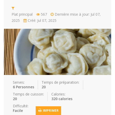
Repas faci…
Salade
Snakes
Souchi
Plat principal
567
Dernière mise à jour: Jul 07,
2025
Créé: Jul 07, 2025
Soupes
St valenti…
Viande
Recettes
Conseils et astuces
Nous contacter
Connexion / Inscription
Serves:
Temps de préparation:
6 Personnes
20
Temps de cuisson:
Calories:
20
320 calories
Difficulté:
Facile
IMPRIMER