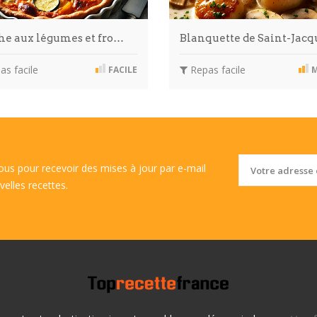
he aux légumes et fro…
Blanquette de Saint-Jac
s facile
Repas facile
FACILE
M
vous pour recevoir des mises à jour par e-mail
velles recettes.