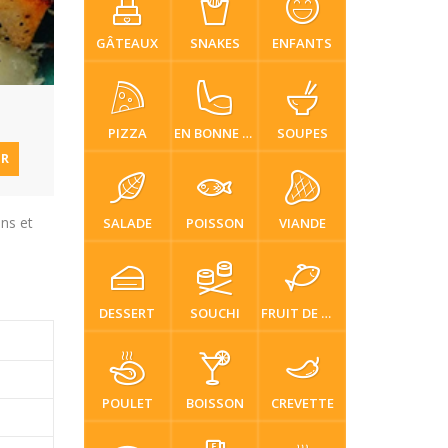
GÂTEAUX
SNAKES
ENFANTS
PIZZA
EN BONNE SANTÉ
SOUPES
ER
ons et
SALADE
POISSON
VIANDE
DESSERT
SOUCHI
FRUIT DE MER
POULET
BOISSON
CREVETTE