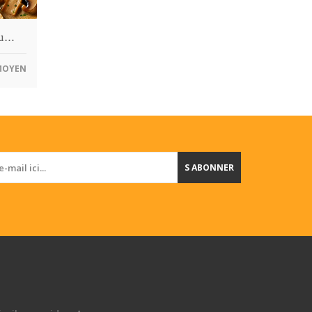
qu…
OYEN
S ABONNER