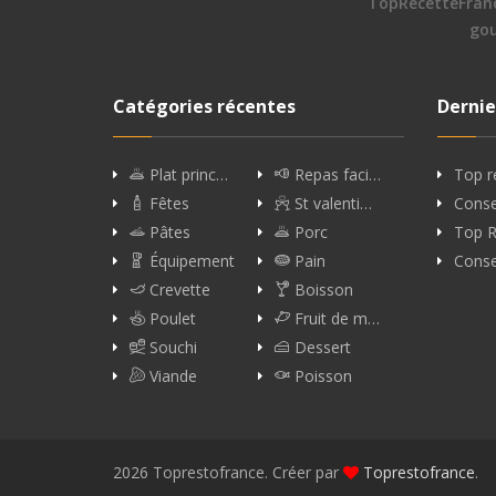
TopRecetteFran
go
Catégories récentes
Dernie
Plat princ…
Repas faci…
Top r
Fêtes
St valenti…
Conse
Pâtes
Porc
Top R
Équipement
Pain
Conse
Crevette
Boisson
Poulet
Fruit de m…
Souchi
Dessert
Viande
Poisson
2026 Toprestofrance. Créer par
Toprestofrance
.