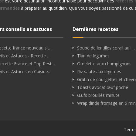
ce
est votre destination incontournable pour découvrir des
recettes f
urmandes
à préparer au quotidien. Que vous soyez passionné de cuis
rs conseils et astuces
Dernières recettes
ecette france nouveau sit…
Soupe de lentilles corail au l…
ils et Astuces - Recette …
Tian de légumes
ecette France et Top Rest…
Omelette aux champignons
ils et Astuces en Cuisine…
Riz sauté aux légumes
Gratin de courgettes et chèvr
Toasts avocat œuf poché
Œufs brouillés minute
Wrap dinde fromage en 5 min
Terms