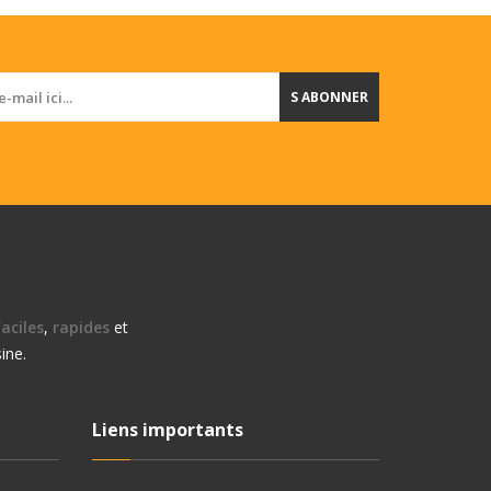
S ABONNER
aciles
,
rapides
et
ine.
Liens importants