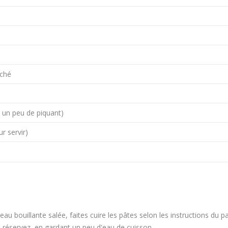
aché
 un peu de piquant)
r servir)
au bouillante salée, faites cuire les pâtes selon les instructions du p
et réservez, en gardant un peu d'eau de cuisson.