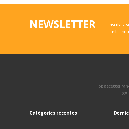
NEWSLETTER
Inscrivez-
sur les nou
TopRecetteFran
go
Catégories récentes
Dernie