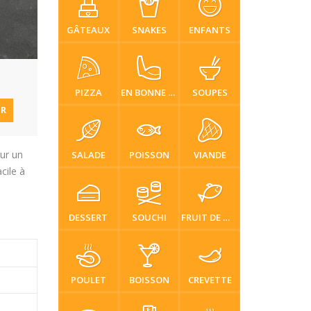
GÂTEAUX
SNAKES
ENFANTS
PIZZA
EN BONNE SANTÉ
SOUPES
ER
our un
SALADE
POISSON
VIANDE
cile à
DESSERT
SOUCHI
FRUIT DE MER
POULET
BOISSON
CREVETTE