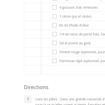
4 gousses d'ail, émincées
1 citron (jus et zeste)
60 ml d'huile d'olive
1/4 de tasse de persil frais, h
Sel et poivre au goût
Piment rouge (optionnel, pour
Parmesan râpé (optionnel, pou
Directions
Cuire les pâtes : Dans une grande casserole d'e
jusqu'à ce qu'elles soient al dente. Égouttez 