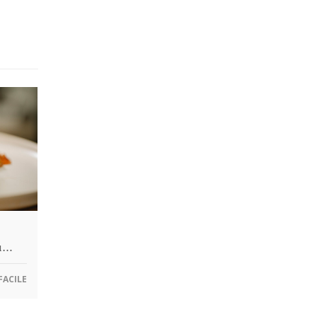
gu…
FACILE