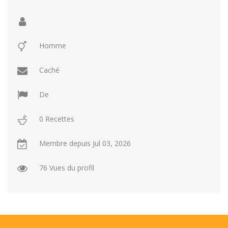
Repas faci…
Salade
Snakes
Souchi
Soupes
St valenti…
Viande
Homme
Recettes
Caché
Conseils et astuces
Nous contacter
De
Connexion / Inscription
0 Recettes
Membre depuis
Jul 03, 2026
76 Vues du profil