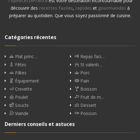
TopRecetteFrance
est votre destination incontournable pour
découvrir des
recettes faciles
,
rapides
et
gourmandes
à
préparer au quotidien. Que vous soyez passionné de cuisine.
Catégories récentes
Plat princ…
Repas faci…
Fêtes
St valenti…
Pâtes
Porc
Équipement
Pain
Crevette
Boisson
Poulet
Fruit de m…
Souchi
Dessert
Viande
Poisson
Derniers conseils et astuces