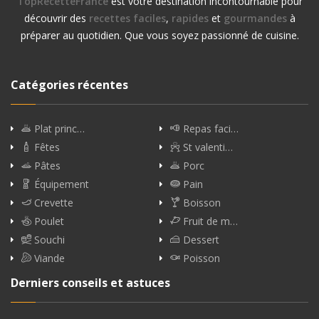
TopRecetteFrance
est votre destination incontournable pour
découvrir des
recettes faciles
,
rapides
et
gourmandes
à
préparer au quotidien. Que vous soyez passionné de cuisine.
Catégories récentes
Plat princ…
Repas faci…
Fêtes
St valenti…
Pâtes
Porc
Équipement
Pain
Crevette
Boisson
Poulet
Fruit de m…
Souchi
Dessert
Viande
Poisson
Derniers conseils et astuces