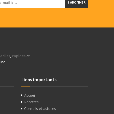
S ABONNER
aciles
,
rapides
et
ine.
Liens importants
Accueil
Recettes
Conseils et astuces