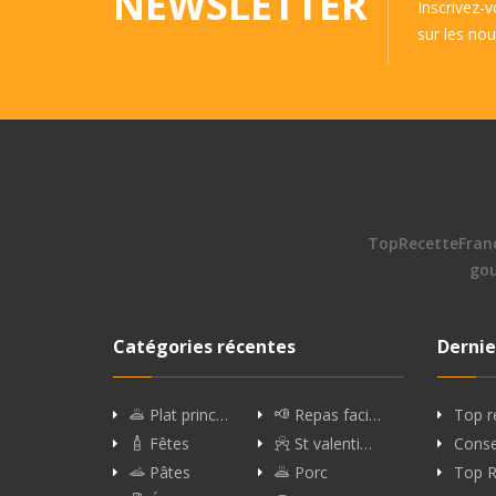
NEWSLETTER
Inscrivez-
sur les nou
TopRecetteFran
go
Catégories récentes
Dernie
Plat princ…
Repas faci…
Top r
Fêtes
St valenti…
Conse
Pâtes
Porc
Top R