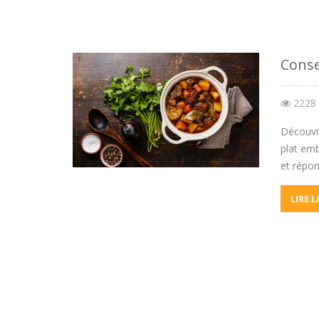
Conse
2228
Découvre
plat emb
et répon
LIRE 