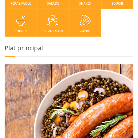
REPAS FACILE
SALADE
SNAKES
SOUCHI
SOUPES
ST VALENTIN
VIANDE
Plat principal