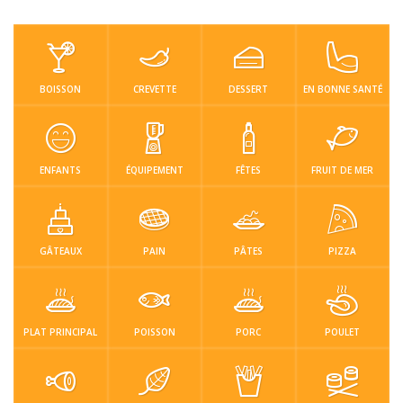
Repas faci…
Salade
Snakes
Souchi
Soupes
St valenti…
Viande
BOISSON
CREVETTE
DESSERT
EN BONNE SANTÉ
Recettes
Conseils et astuces
ENFANTS
ÉQUIPEMENT
FÊTES
FRUIT DE MER
Nous contacter
Connexion / Inscription
GÂTEAUX
PAIN
PÂTES
PIZZA
PLAT PRINCIPAL
POISSON
PORC
POULET